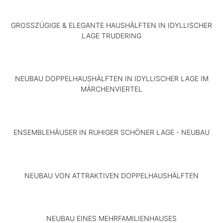
608QM
KOBOLDSTRASSE 7
2
GROSSZÜGIGE & ELEGANTE HAUSHÄLFTEN IN IDYLLISCHER
MÜNCHEN
LAGE TRUDERING
WALDPERLACH
535QM
ROTKÄPPCHENWEG
SAMWEG
NEUBAU DOPPELHAUSHÄLFTEN IN IDYLLISCHER LAGE IM
3A
11
MÄRCHENVIERTEL
GERMERING
NEUFAHRN
361QM
BEI
ENSEMBLEHÄUSER IN RUHIGER SCHÖNER LAGE - NEUBAU
FREISING
PETZETSTRASSE 1
560QM
7
ALOIS-
MÜNCHEN
WOHLMUTH-
NEUBAU VON ATTRAKTIVEN DOPPELHAUSHÄLFTEN
OBERMENZING
STRASSE 6
595QM
MÜNCHEN
NEUBAU EINES MEHRFAMILIENHAUSES