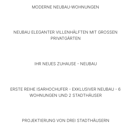
STARNBERG
MODERNE NEUBAU-WOHNUNGEN
SÖCKING
412QM
REISACHSTR.
9
NEUBAU ELEGANTER VILLENHÄLFTEN MIT GROSSEN
MÜNCHEN
HARTHAUSER
PRIVATGÄRTEN
HARLACHING
STR.
487QM
58
MÜNCHEN
IHR NEUES ZUHAUSE - NEUBAU
HARLACHING
1854QM
MOOSANGER
3
ERSTE REIHE ISARHOCHUFER - EXKLUSIVER NEUBAU - 6
STARNBERG
WOHNUNGEN UND 2 STADTHÄUSER
PERCHA
HEILWIGSTRASSE 7
370QM
4
MÜNCHEN
PROJEKTIERUNG VON DREI STADTHÄUSERN
NEUTRUDERING