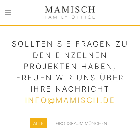
Zum Hauptinhalt springen
SOLLTEN SIE FRAGEN ZU
DEN EINZELNEN
PROJEKTEN HABEN,
FREUEN WIR UNS ÜBER
IHRE NACHRICHT
INFO@MAMISCH.DE
BUCHENWEG
17
VATERSTETTEN
PARSDORF
ALLE
GROSSRAUM MÜNCHEN
AUERSBERG
540QM
1